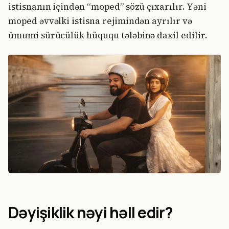
istisnanın içindən “moped” sözü çıxarılır. Yəni
moped əvvəlki istisna rejimindən ayrılır və
ümumi sürücülük hüququ tələbinə daxil edilir.
Dəyişiklik nəyi həll edir?