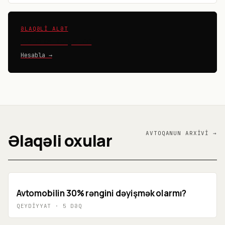
ƏLAQƏLI ALƏT
Avtokalkulyator
Hesabla →
Əlaqəli oxular
AVTO
QANUN
ARXIVI →
Avtomobilin 30% rəngini dəyişmək olarmı?
QEYDIYYAT
·
5
DƏQ