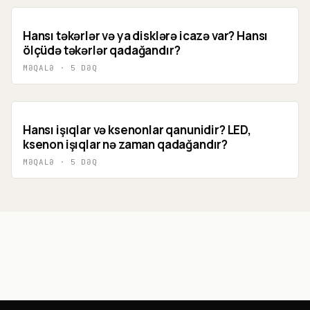
Hansı təkərlər və ya disklərə icazə var? Hansı
ölçüdə təkərlər qadağandır?
MƏQALƏ
·
5
DƏQ
Hansı işıqlar və ksenonlar qanunidir? LED,
ksenon işıqlar nə zaman qadağandır?
MƏQALƏ
·
5
DƏQ