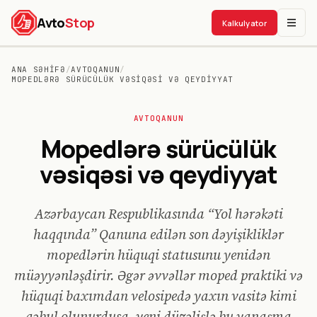
Avto
Stop
Kalkulyator
ANA SƏHIFƏ
/
AVTOQANUN
/
MOPEDLƏRƏ SÜRÜCÜLÜK VƏSIQƏSI VƏ QEYDIYYAT
AVTO
QANUN
Mopedlərə sürücülük
vəsiqəsi və qeydiyyat
Azərbaycan Respublikasında “Yol hərəkəti
haqqında” Qanuna edilən son dəyişikliklər
mopedlərin hüquqi statusunu yenidən
müəyyənləşdirir. Əgər əvvəllər moped praktiki və
hüquqi baxımdan velosipedə yaxın vasitə kimi
qəbul olunurdusa, yeni düzəlişlə bu yanaşma