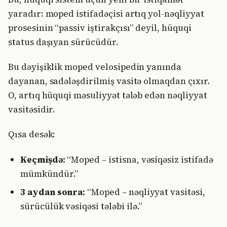
yaradır: moped istifadəçisi artıq yol-nəqliyyat
prosesinin “passiv iştirakçısı” deyil, hüquqi
status daşıyan sürücüdür.
Bu dəyişiklik moped velosipedin yanında
dayanan, sadələşdirilmiş vasitə olmaqdan çıxır.
O, artıq hüquqi məsuliyyət tələb edən nəqliyyat
vasitəsidir.
Qısa desək:
Keçmişdə:
“Moped – istisna, vəsiqəsiz istifadə
mümkündür.”
3 aydan sonra:
“Moped – nəqliyyat vasitəsi,
sürücülük vəsiqəsi tələbi ilə.”