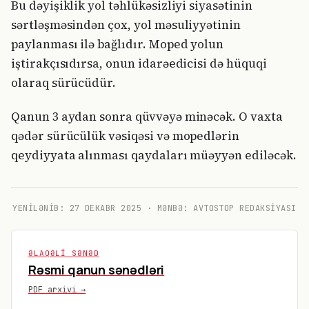
Bu dəyişiklik yol təhlükəsizliyi siyasətinin
sərtləşməsindən çox, yol məsuliyyətinin
paylanması ilə bağlıdır. Moped yolun
iştirakçısıdırsa, onun idarəedicisi də hüquqi
olaraq sürücüdür.
Qanun 3 aydan sonra qüvvəyə minəcək. O vaxta
qədər sürücülük vəsiqəsi və mopedlərin
qeydiyyata alınması qaydaları müəyyən ediləcək.
YENILƏNIB:
27 DEKABR 2025
· MƏNBƏ: AVTOSTOP REDAKSIYASI
ƏLAQƏLI SƏNƏD
Rəsmi qanun sənədləri
PDF arxivi →