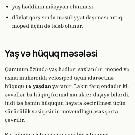
yaş həddinin müəyyən olunması
dövlət qarşısında məsuliyyət daşıması artıq
moped üçün də tələb olunur.
Yaş və hüquq məsələsi
Qanunun özündə yaş hədləri saxlanılır: moped və
asma mühərrikli velosiped üçün idarəetmə
hüququ
16 yaşdan
yaranır. Lakin fərq ondadır ki,
əvvəllər bu hüquq formal xarakter daşıya bilərdi,
indi isə həmin hüququn həyata keçirilməsi üçün
sürücülük vəsiqəsinin mövcudluğu əsas şərtə
çevrilir.
Bu, hüquqi sistem üçün yeni bir istiqamət