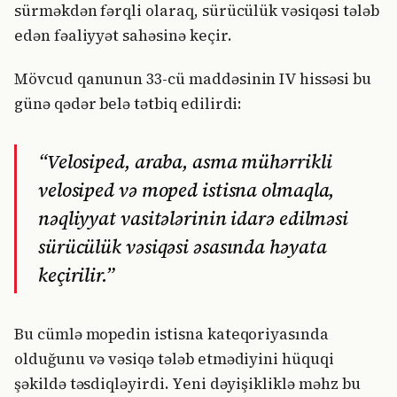
sürməkdən fərqli olaraq, sürücülük vəsiqəsi tələb
edən fəaliyyət sahəsinə keçir.
Mövcud qanunun 33-cü maddəsinin IV hissəsi bu
günə qədər belə tətbiq edilirdi:
“Velosiped, araba, asma mühərrikli
velosiped və moped istisna olmaqla,
nəqliyyat vasitələrinin idarə edilməsi
sürücülük vəsiqəsi əsasında həyata
keçirilir.”
Bu cümlə mopedin istisna kateqoriyasında
olduğunu və vəsiqə tələb etmədiyini hüquqi
şəkildə təsdiqləyirdi. Yeni dəyişikliklə məhz bu