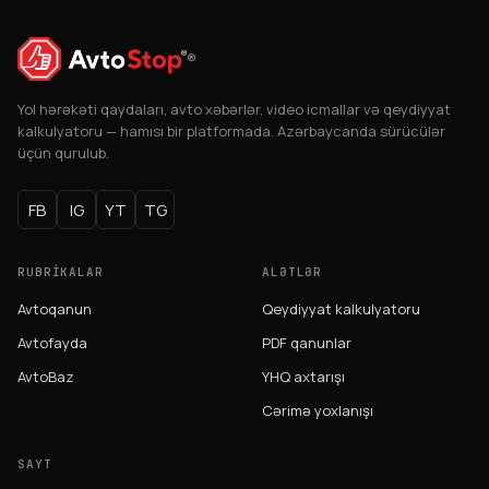
®
Yol hərəkəti qaydaları, avto xəbərlər, video icmallar və qeydiyyat
kalkulyatoru — hamısı bir platformada. Azərbaycanda sürücülər
üçün qurulub.
FB
IG
YT
TG
RUBRIKALAR
ALƏTLƏR
Avtoqanun
Qeydiyyat kalkulyatoru
Avtofayda
PDF qanunlar
AvtoBaz
YHQ axtarışı
Cərimə yoxlanışı
SAYT