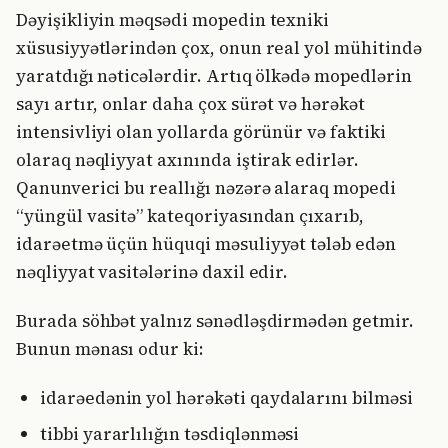
Dəyişikliyin məqsədi mopedin texniki
xüsusiyyətlərindən çox, onun real yol mühitində
yaratdığı nəticələrdir. Artıq ölkədə mopedlərin
sayı artır, onlar daha çox sürət və hərəkət
intensivliyi olan yollarda görünür və faktiki
olaraq nəqliyyat axınında iştirak edirlər.
Qanunverici bu reallığı nəzərə alaraq mopedi
“yüngül vasitə” kateqoriyasından çıxarıb,
idarəetmə üçün hüquqi məsuliyyət tələb edən
nəqliyyat vasitələrinə daxil edir.
Burada söhbət yalnız sənədləşdirmədən getmir.
Bunun mənası odur ki:
idarəedənin yol hərəkəti qaydalarını bilməsi
tibbi yararlılığın təsdiqlənməsi