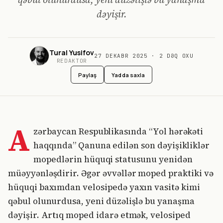
dəyişir.
Tural Yusifov
27 DEKABR 2025
·
2
DƏQ OXU
REDAKTOR
Paylaş
Yadda saxla
A
zərbaycan Respublikasında “Yol hərəkəti
haqqında” Qanuna edilən son dəyişikliklər
mopedlərin hüquqi statusunu yenidən
müəyyənləşdirir. Əgər əvvəllər moped praktiki və
hüquqi baxımdan velosipedə yaxın vasitə kimi
qəbul olunurdusa, yeni düzəlişlə bu yanaşma
dəyişir. Artıq moped idarə etmək, velosiped