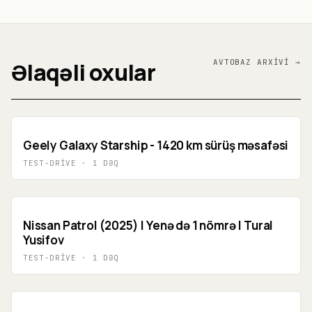
Əlaqəli oxular
AVTO
BAZ
ARXIVI →
Geely Galaxy Starship - 1420 km sürüş məsafəsi
TEST-DRIVE
·
1
DƏQ
Nissan Patrol (2025) | Yenə də 1 nömrə | Tural
Yusifov
TEST-DRIVE
·
1
DƏQ