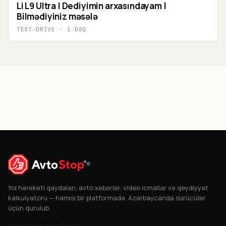
Li L9 Ultra | Dediyimin arxasındayam |
Bilmədiyiniz məsələ
TEST-DRIVE
·
1
DƏQ
®
Yol hərəkəti qaydaları, avto xəbərlər, video icmallar və qeydiyyat
kalkulyatoru — hamısı bir platformada. Azərbaycanda sürücülər
üçün qurulub.