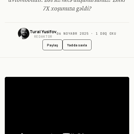
7X xoşunuza gəldi?
Tural Yusifov
06 NOYABR 2025
·
1
DƏQ OXU
REDAKTOR
Paylaş
Yadda saxla