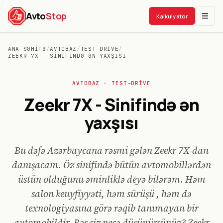
Avto
Stop
Kalkulyator
ANA SƏHIFƏ
/
AVTOBAZ
/
TEST-DRIVE
/
ZEEKR 7X - SINIFINDƏ ƏN YAXŞISI
AVTO
BAZ
· TEST-DRIVE
Zeekr 7X - Sinifində ən
yaxşısı
Bu dəfə Azərbaycana rəsmi gələn Zeekr 7X-dan
danışacam. Öz sinifində bütün avtomobillərdən
üstün olduğunu əminliklə deyə bilərəm. Həm
salon keuyfiyyəti, həm sürüşü , həm də
texnologiyasına görə rəqib tanımayan bir
avtomobildir. Bəs siz necə düşünürsünüz? Zeekr