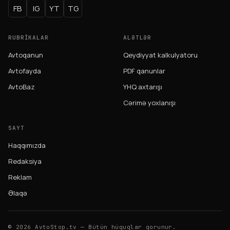
FB
IG
YT
TG
RUBRIKALAR
ALƏTLƏR
Avtoqanun
Qeydiyyat kalkulyatoru
Avtofayda
PDF qanunlar
AvtoBaz
YHQ axtarışı
Cərimə yoxlanışı
SAYT
Haqqımızda
Redaksiya
Reklam
Əlaqə
© 2026 AvtoStop.tv — Bütün hüquqlar qorunur.