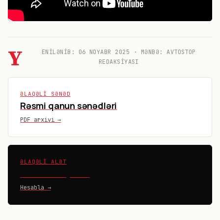
Y
ENILƏNIB:
06 NOYABR 2025
· MƏNBƏ: AVTOSTOP
REDAKSIYASI
ƏLAQƏLI SƏNƏD
Rəsmi qanun sənədləri
PDF arxivi →
ƏLAQƏLI ALƏT
Avtokalkulyator
Hesabla →