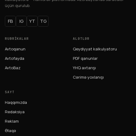
üçün qurulub.
FB
IG
YT
TG
RUBRIKALAR
ALƏTLƏR
Avtoqanun
Qeydiyyat kalkulyatoru
Avtofayda
PDF qanunlar
AvtoBaz
YHQ axtarışı
Cərimə yoxlanışı
SAYT
Haqqımızda
Redaksiya
Reklam
Əlaqə