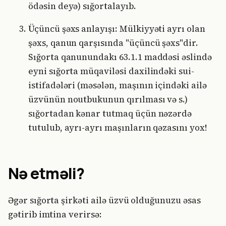
ödəsin deyə) sığortalayıb.
Üçüncü şəxs anlayışı: Mülkiyyəti ayrı olan
şəxs, qanun qarşısında "üçüncü şəxs"dir.
Sığorta qanunundakı 63.1.1 maddəsi əslində
eyni sığorta müqaviləsi daxilindəki sui-
istifadələri (məsələn, maşının içindəki ailə
üzvünün noutbukunun qırılması və s.)
sığortadan kənar tutmaq üçün nəzərdə
tutulub, ayrı-ayrı maşınların qəzasını yox!
Nə etməli?
Əgər sığorta şirkəti ailə üzvü olduğunuzu əsas
gətirib imtina verirsə: