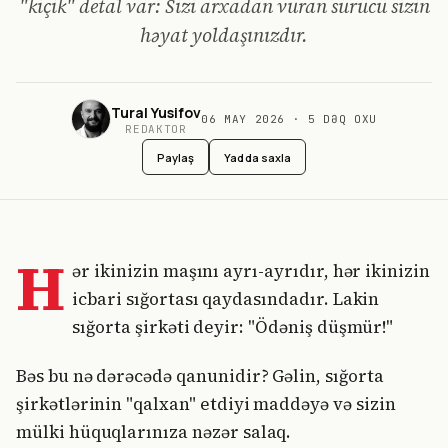
"kiçik" detal var: Sizi arxadan vuran sürücü sizin
həyat yoldaşınızdır.
Tural Yusifov
06 MAY 2026
·
5
DƏQ OXU
REDAKTOR
Paylaş
Yadda saxla
H
ər ikinizin maşını ayrı-ayrıdır, hər ikinizin
icbari sığortası qaydasındadır. Lakin
sığorta şirkəti deyir: "Ödəniş düşmür!"
Bəs bu nə dərəcədə qanunidir? Gəlin, sığorta
şirkətlərinin "qalxan" etdiyi maddəyə və sizin
mülki hüquqlarınıza nəzər salaq.