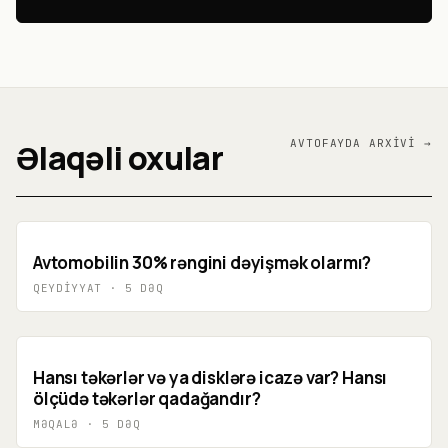
Əlaqəli oxular
AVTO
FAYDA
ARXIVI →
Avtomobilin 30% rəngini dəyişmək olarmı?
QEYDIYYAT
·
5
DƏQ
Hansı təkərlər və ya disklərə icazə var? Hansı
ölçüdə təkərlər qadağandır?
MƏQALƏ
·
5
DƏQ