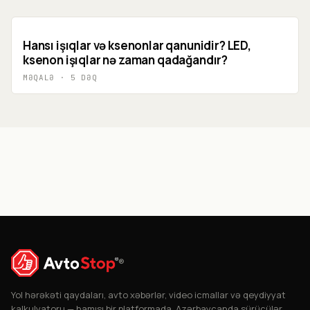
Hansı işıqlar və ksenonlar qanunidir? LED,
ksenon işıqlar nə zaman qadağandır?
MƏQALƏ
·
5
DƏQ
®
Yol hərəkəti qaydaları, avto xəbərlər, video icmallar və qeydiyyat
kalkulyatoru — hamısı bir platformada. Azərbaycanda sürücülər