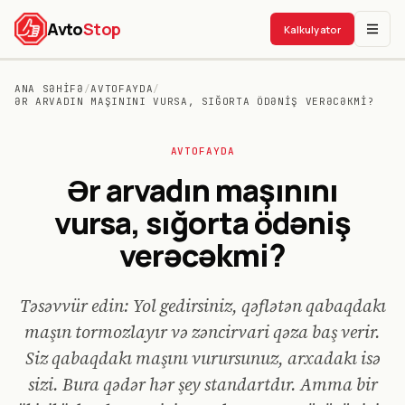
Avto
Stop
Kalkulyator
ANA SƏHIFƏ
/
AVTOFAYDA
/
ƏR ARVADIN MAŞININI VURSA, SIĞORTA ÖDƏNIŞ VERƏCƏKMI?
AVTO
FAYDA
Ər arvadın maşınını
vursa, sığorta ödəniş
verəcəkmi?
Təsəvvür edin: Yol gedirsiniz, qəflətən qabaqdakı
maşın tormozlayır və zəncirvari qəza baş verir.
Siz qabaqdakı maşını vurursunuz, arxadakı isə
sizi. Bura qədər hər şey standartdır. Amma bir