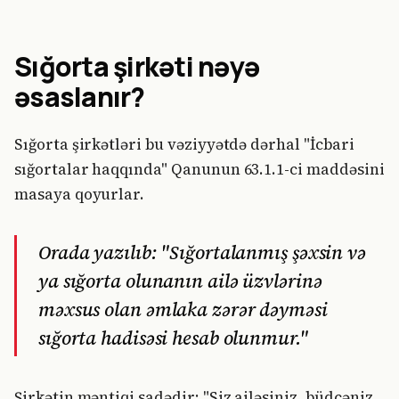
Sığorta şirkəti nəyə
əsaslanır?
Sığorta şirkətləri bu vəziyyətdə dərhal "İcbari
sığortalar haqqında" Qanunun 63.1.1-ci maddəsini
masaya qoyurlar.
Orada yazılıb: "Sığortalanmış şəxsin və
ya sığorta olunanın ailə üzvlərinə
məxsus olan əmlaka zərər dəyməsi
sığorta hadisəsi hesab olunmur."
Şirkətin məntiqi sadədir: "Siz ailəsiniz, büdcəniz