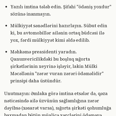
Yazılı imtina tələb edin. Şifahi "ödəniş yoxdur"
sözünə inanmayın.
Mülkiyyət sənədlərini hazırlayın. Sübut edin
ki, bu avtomobillər ailənin ortaq büdcəsi ilə
yox, fərdi mülkiyyət kimi əldə edilib.
Məhkəmə preasidenti yaradın.
Qanunvericilikdəki bu boşluq sığorta
şirkətlərinin xeyrinə işləyir, lakin Mülki
Məcəllənin "zərər vuran zərəri ödəməlidir"
prinsipi daha üstündür.
Unutmayın: Əmlaka görə imtina etsələr də, qəza
nəticəsində ailə üzvünün sağlamlığına zərər
dəyibsə (xəsarət varsa), sığorta şirkəti qohumluğa
baxmadan bütün müalicə xərclərini ödəməyə