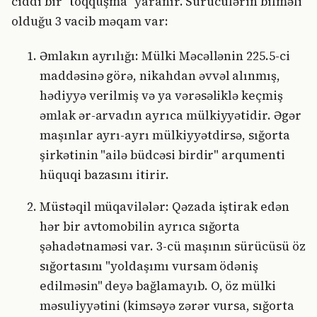
ciddi bir "toqquşma" yaranır. Sürücülərin bilməli
olduğu 3 vacib məqam var:
Əmlakın ayrılığı: Mülki Məcəllənin 225.5-ci
maddəsinə görə, nikahdan əvvəl alınmış,
hədiyyə verilmiş və ya vərəsəliklə keçmiş
əmlak ər-arvadın ayrıca mülkiyyətidir. Əgər
maşınlar ayrı-ayrı mülkiyyətdirsə, sığorta
şirkətinin "ailə büdcəsi birdir" arqumenti
hüquqi bazasını itirir.
Müstəqil müqavilələr: Qəzada iştirak edən
hər bir avtomobilin ayrıca sığorta
şəhadətnaməsi var. 3-cü maşının sürücüsü öz
sığortasını "yoldaşımı vursam ödəniş
edilməsin" deyə bağlamayıb. O, öz mülki
məsuliyyətini (kimsəyə zərər vursa, sığorta