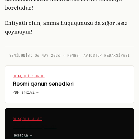
borcludur!
Ehtiyatlı olun, amma hüququnuzu da sığortasız
qoymayın!
YENILƏNIB:
06 MAY 2026
· MƏNBƏ: AVTOSTOP REDAKSIYASI
ƏLAQƏLI SƏNƏD
Rəsmi qanun sənədləri
PDF arxivi →
ƏLAQƏLI ALƏT
Avtokalkulyator
Hesabla →